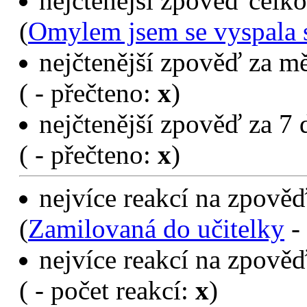
nejčtenější zpověď celko
(
Omylem jsem se vyspala 
nejčtenější zpověď za mě
(
- přečteno:
x
)
nejčtenější zpověď za 7 
(
- přečteno:
x
)
nejvíce reakcí na zpověď
(
Zamilovaná do učitelky
- 
nejvíce reakcí na zpověď
(
- počet reakcí:
x
)