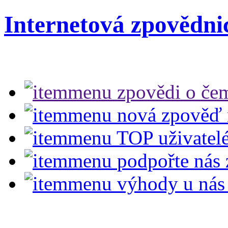
Internetová zpovědni
zpovědi
o čem
nová zpověď
TOP uživatel
podpořte nás
výhody u nás