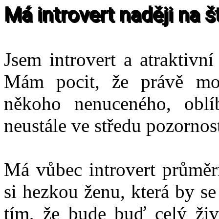
Má introvert naději na š
Jsem introvert a atraktivn
Mám pocit, že právě moj
někoho nenuceného, oblí
neustále ve středu pozornos
Má vůbec introvert průměrn
si hezkou ženu, která by se
tím, že bude buď celý ži