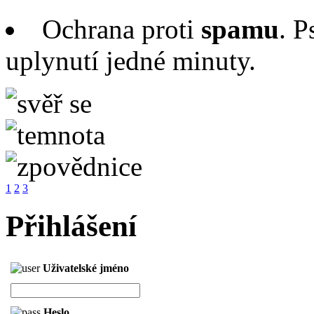
Ochrana proti
spamu
. P
uplynutí jedné minuty.
1
2
3
Přihlášení
Uživatelské jméno
Heslo