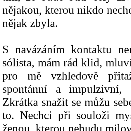
nějakou, kterou nikdo nechc
nějak zbyla.
S navázáním kontaktu ne
sólista, mám rád klid, mlu
pro mě vzhledově přita
spontánní a impulzivní,
Zkrátka snažit se můžu seb
to. Nechci při souloži mys
ženou, kterou nebudu milov