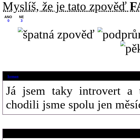
Myslíš, že je tato zpověď
F
ANO
NE
0
3
25. 12. 2015 (2
Iceman
Já jsem taky introvert a 
chodili jsme spolu jen měsí
19. 12. 2015 (2
Slecnazezahrobi