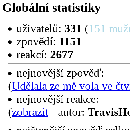
Globální statistiky
uživatelů:
331
(
151 muž
zpovědí:
1151
reakcí:
2677
nejnovější zpověď:
(
Udělala ze mě vola ve čtv
nejnovější reakce:
(
zobrazit
- autor:
TravisH