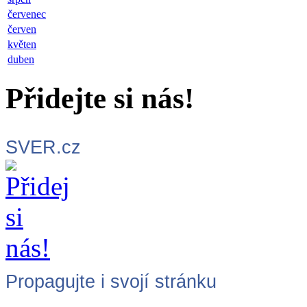
červenec
červen
květen
duben
Přidejte si nás!
SVER.cz
Propagujte i svojí stránku