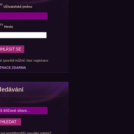
Uživatelské jméno
Heslo
é zpovědi můžeš i bez registrace
TRACE ZDARMA
ledávání
 tvá nejoblíbenější sexuální poloha?