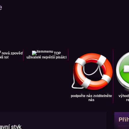
e
nová zpověď
TOP
iš to!
uživatelé
největší pisálci
podpořte nás
zviditelněte
výhod
nás
r
Při
vní styk