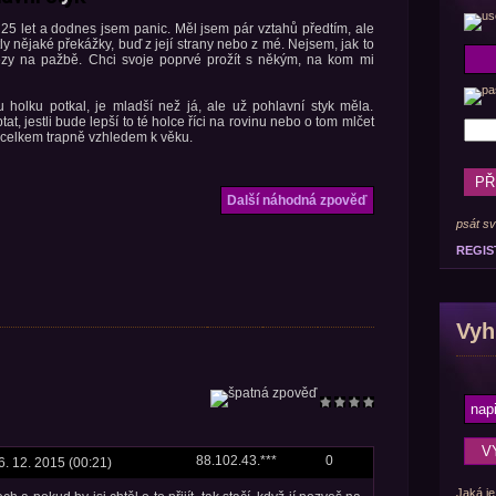
5 let a dodnes jsem panic. Měl jsem pár vztahů předtím, ale
y nějaké překážky, buď z její strany nebo z mé. Nejsem, jak to
ářezy na pažbě. Chci svoje poprvé prožít s někým, na kom mi
olku potkal, je mladší než já, ale už pohlavní styk měla.
t, jestli bude lepší to té holce říci na rovinu nebo o tom mlčet
i celkem trapně vzhledem k věku.
Další náhodná zpověď
psát sv
REGIS
Vyh
88.102.43.***
0
6. 12. 2015 (00:21)
Jaká je