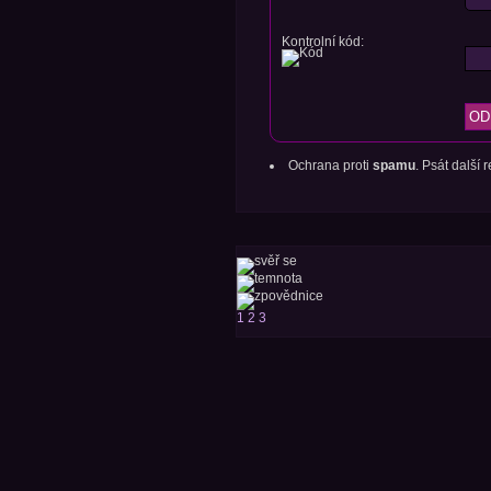
Kontrolní kód:
Ochrana proti
spamu
. Psát další
1
2
3