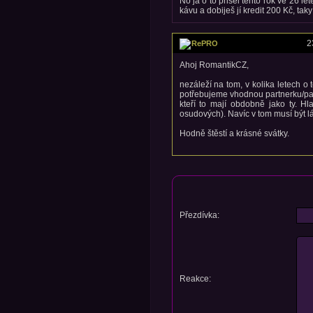
No já o to přišel tento rok ve 26 lete
kávu a dobiješ jí kredit 200 Kč, taky 
2
RePRO
Ahoj RomantikCZ,
nezáleží na tom, v kolika letech o
potřebujeme vhodnou partnerku/par
kteří to mají obdobně jako ty. H
osudových). Navíc v tom musí být l
Hodně štěstí a krásné svátky.
Přezdívka:
Reakce: