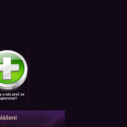
y u nás
proč se
egistrovat?
hlášení