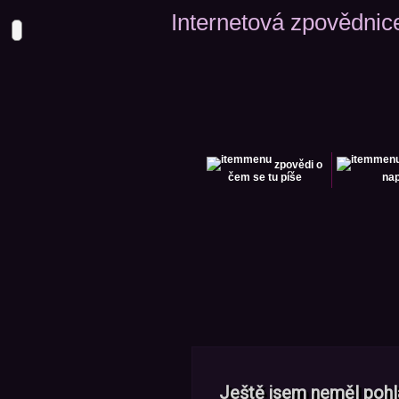
Internetová zpovědnic
zpovědi
o
čem se tu píše
nap
Ještě jsem neměl pohla