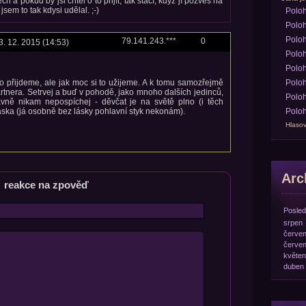
ch a pokud by jsi chtěl o to přijít, tak stačí, když jí pozveš na
jsem to tak kdysi udělal. ;-)
Polo
Poloh
Poloh
79.141.243.***
0
3. 12. 2015 (14:53)
Poloh
Poloh
 to přijdeme, ale jak moc si to užijeme. A k tomu samozřejmě
Poloh
tnera. Setrvej a buď v pohodě, jako mnoho dalších jedinců,
Poloh
lavně nikam nepospíchej - děvčat je na světě plno (i těch
áska (já osobně bez lásky pohlavní styk nekonám).
Poloh
Hlasov
Arch
reakce na zpověď
Posled
srpen
červe
červe
květen
duben