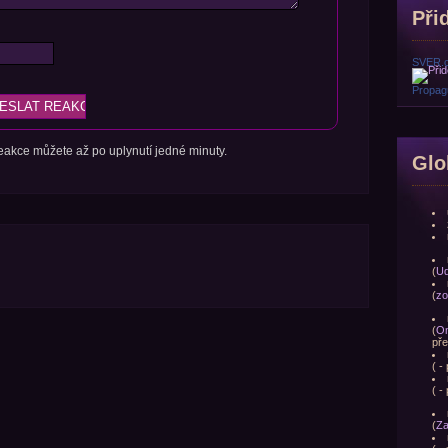
Přid
SVER.
Propagu
 reakce můžete až po uplynutí jedné minuty.
Glo
(
Ud
(
zo
(
Om
pře
(
- 
(
- 
(
Za