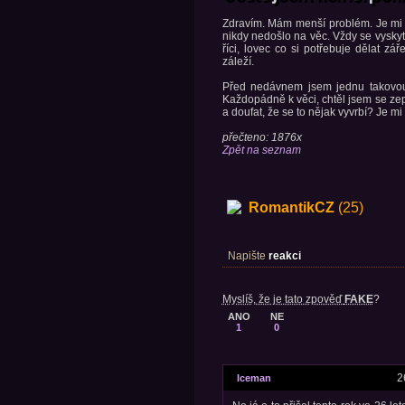
Zdravím. Mám menší problém. Je mi 2
nikdy nedošlo na věc. Vždy se vyskytl
říci, lovec co si potřebuje dělat z
záleží.
Před nedávnem jsem jednu takovou h
Každopádně k věci, chtěl jsem se zepta
a doufat, že se to nějak vyvrbí? Je m
přečteno: 1876x
Zpět na seznam
RomantikCZ
(25)
Napište
reakci
Myslíš, že je tato zpověď
FAKE
?
ANO
NE
1
0
2
Iceman