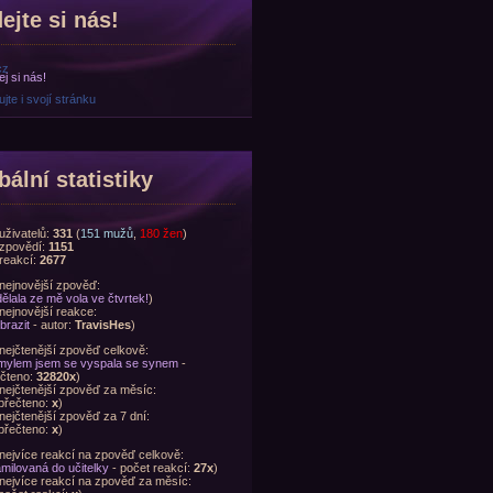
ejte si nás!
cz
jte i svojí stránku
bální statistiky
uživatelů:
331
(
151 mužů
,
180 žen
)
zpovědí:
1151
reakcí:
2677
nejnovější zpověď:
ělala ze mě vola ve čtvrtek!
)
nejnovější reakce:
brazit
- autor:
TravisHes
)
nejčtenější zpověď celkově:
ylem jsem se vyspala se synem
-
čteno:
32820x
)
nejčtenější zpověď za měsíc:
přečteno:
x
)
nejčtenější zpověď za 7 dní:
přečteno:
x
)
nejvíce reakcí na zpověď celkově:
milovaná do učitelky
- počet reakcí:
27x
)
nejvíce reakcí na zpověď za měsíc: