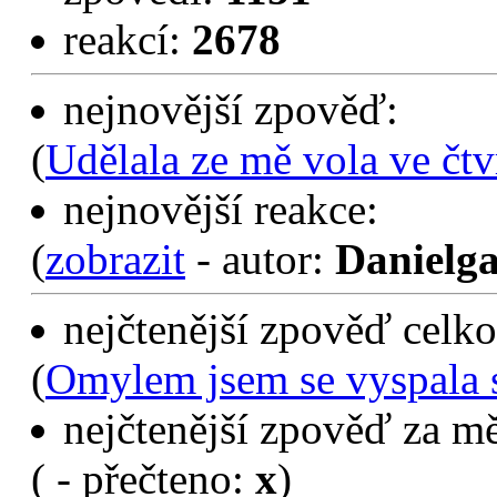
uživatelů:
331
(
151 muž
zpovědí:
1151
reakcí:
2678
nejnovější zpověď:
(
Udělala ze mě vola ve čtv
nejnovější reakce:
(
zobrazit
- autor:
Danielga
nejčtenější zpověď celko
(
Omylem jsem se vyspala 
nejčtenější zpověď za mě