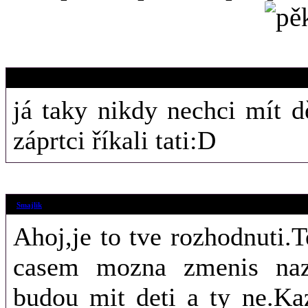
11. 1. 2016 (16
milovnikzencz
já taky nikdy nechci mít 
záprtci říkali tati:D
4. 1. 2016 (12:
Smajlik
Ahoj,je to tve rozhodnuti.T
casem mozna zmenis naz
budou mit deti a ty ne.Ka