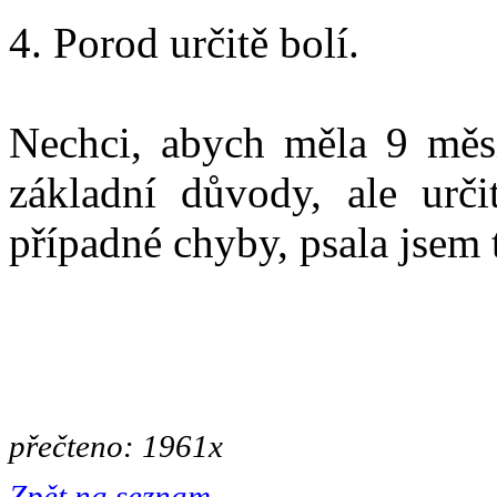
4. Porod určitě bolí.
Nechci, abych měla 9 měsí
základní důvody, ale urč
případné chyby, psala jsem 
přečteno: 1961x
Zpět na seznam