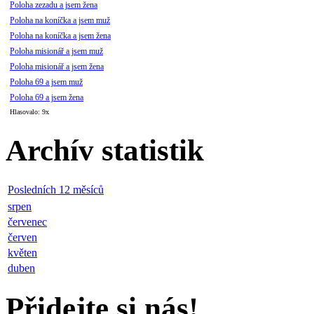
Jaká je tvá nejoblíbenější s
Poloha zezadu a jsem muž
Poloha zezadu a jsem žena
Poloha na koníčka a jsem muž
Poloha na koníčka a jsem žena
Poloha misionář a jsem muž
Poloha misionář a jsem žena
Poloha 69 a jsem muž
Poloha 69 a jsem žena
Hlasovalo: 9x
Archív statistik
Posledních 12 měsíců
srpen
červenec
červen
květen
duben