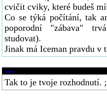
cvičit cviky, které budeš m
Co se týká počítání, tak a
poporodní "zábava" trv
studovat).
Jinak má Iceman pravdu v t
28. 12. 2015 (2
Iceman
Tak to je tvoje rozhodnutí. ;