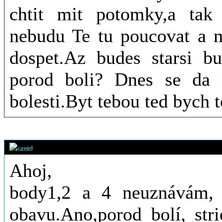
chtit mit potomky,a tak 
nebudu Te tu poucovat a 
dospet.Az budes starsi bu
porod boli? Dnes se da r
bolesti.Byt tebou ted bych t
29. 12. 2015 (2
cassiel
Ahoj,
body1,2 a 4 neuznávám, 
obavu.Ano,porod bolí, str