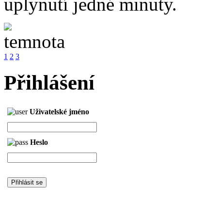
uplynutí jedné minuty.
1
2
3
Přihlášení
Uživatelské jméno
Heslo