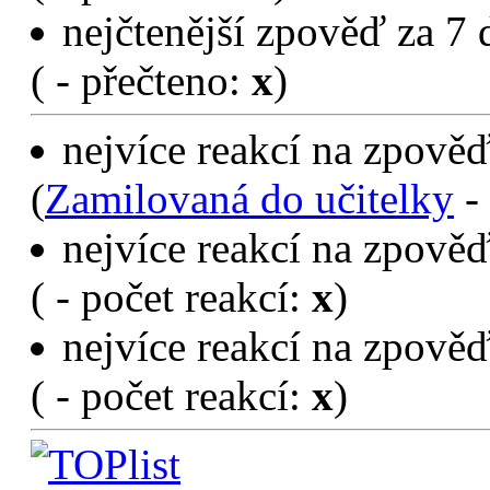
(
- přečteno:
x
)
nejčtenější zpověď za 7 
(
- přečteno:
x
)
nejvíce reakcí na zpověď
(
Zamilovaná do učitelky
- 
nejvíce reakcí na zpověď
(
- počet reakcí:
x
)
nejvíce reakcí na zpověď
(
- počet reakcí:
x
)