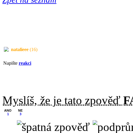
natalieee
(16)
Napište
reakci
Myslíš, že je tato zpověď
F
ANO
NE
1
3