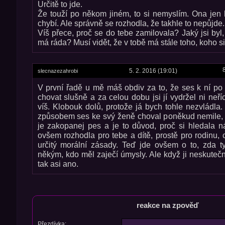
Určitě to jde.
Že touží po někom jiném, to si nemyslím. Ona jen hl
chybí. Ale správně se rozhodla, že takhle to nepůjde.
Víš přece, proč se do tebe zamilovala? Jaký jsi byl,
má ráda? Musí vidět, že v tobě má stále toho, koho si
5. 2. 2016 (19:01)
slecnazezahrobi
V první řadě u mě máš obdiv za to, že ses k ní po 
chovat slušně a za celou dobu jsi jí vydržel ni neř
víš. Klobouk dolů, protože já bych tohle nezvládla.
způsobem ses ke svý ženě choval poněkud nemile, 
je zakopanej pes a je to důvod, proč si hledala 
ovšem rozhodla pro tebe a dítě, prostě pro rodinu,
určitý morální zásady. Teď jde ovšem o to, zda t
někým, kdo měl zaječí úmysly. Ale když ji neskutečn
tak asi ano.
reakce na zpověď
Přezdívka: