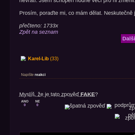
nevrátí. Jsem schopen hodně věcí pro ni změnit
Prosím, poraďte mi, co mám dělat. Neskutečně j
přečteno: 1733x
Zpět na seznam
Dalš
Karel-Lib
(33)
Napište
reakci
Myslíš, že je tato zpověď
FAKE
?
ANO
NE
0
0