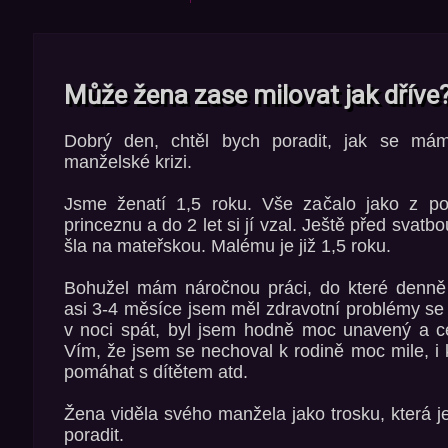
Může žena zase milovat jak dříve
Dobrý den, chtěl bych poradit, jak se má
manželské krizi.
Jsme ženatí 1,5 roku. Vše začalo jako z po
princeznu a do 2 let si jí vzal. Ještě před svatb
šla na mateřskou. Malému je již 1,5 roku.
Bohužel mám náročnou práci, do které denně 
asi 3-4 měsíce jsem měl zdravotní problémy s
v noci spát, byl jsem hodně moc unavený a ce
Vím, že jsem se nechoval k rodině moc mile, i 
pomáhat s dítětem atd.
Žena viděla svého manžela jako trosku, která j
poradit.