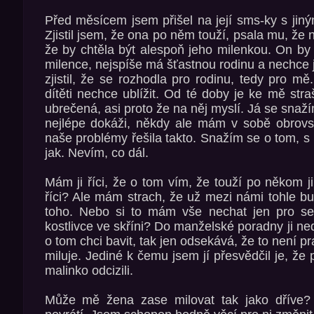
Před měsícem jsem přišel na její sms-ky s jin
Zjistil jsem, že ona po něm touží, psala mu, že 
že by chtěla být alespoň jeho milenkou. On by 
milence, nejspíše má šťastnou rodinu a nechce j
zjistil, že se rozhodla pro rodinu, tedy pro 
dítěti nechce ublížit. Od té doby je ke mě str
ubrečená, asi proto že na něj myslí. Já se snaž
nejlépe dokáži, někdy ale mám v sobě obrovsk
naše problémy řešila takto. Snažím se o tom, s 
jak. Nevím, co dál.
Mám ji říci, že o tom vím, že touží po někom j
říci? Ale mám strach, že už mezi námi tohle bu
toho. Nebo si to mám vše nechat jen pro se
kostlivce ve skříni? Do manželské poradny ji n
o tom chci bavit, tak jen odsekává, že to není 
miluje. Jediné k čemu jsem jí přesvědčil je, že 
malinko odcizili.
Může mě žena zase milovat tak jako dříve? 