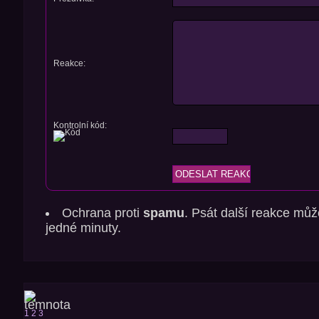
Reakce:
Kontrolní kód:
Ochrana proti
spamu
. Psát další reakce můž
jedné minuty.
1
2
3