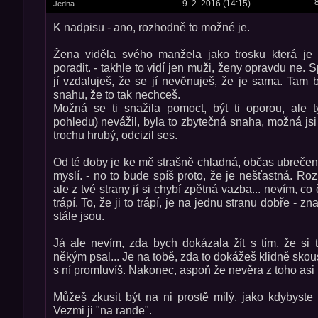
9. 2. 2016 (14:15)
Jedna
K nadpisu - ano, rozhodně to možné je.
Žena viděla svého manžela jako trosku která je
poradit. - takhle to vidí jen muži, ženy opravdu ne. S
jí vzdaluješ, že se jí nevěnuješ, že je sama. Tam b
snahu, že to tak nechceš.
Možná se ti snažila pomoct, být ti oporou, ale ty
pohledu) nevážil, byla to zbytečná snaha, možná jsi 
trochu hrubý, odcizil ses.
Od té doby je ke mě strašně chladná, občas ubrečená
myslí. - no to bude spíš proto, že je nešťastná. Ro
ale z tvé strany jí si chybí zpětná vazba... nevím, co 
trápí. To, že ji to trápí, je na jednu stranu dobře - z
stále jsou.
Já ale nevím, zda bych dokázala žít s tím, že si 
někým psal... Je na tobě, zda to dokážeš klidně sko
s ní promluvíš. Nakonec, aspoň že nevěra z toho asi
Můžeš zkusit být na ni prostě milý, jako kdybyste s
Vezmi ji "na rande".