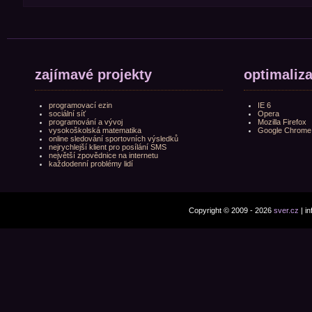
zajímavé projekty
optimaliz
programovací ezin
IE 6
sociální síť
Opera
programování a vývoj
Mozilla Firefox
vysokoškolská matematika
Google Chrome
online sledování sportovních výsledků
nejrychlejší klient pro posílání SMS
největší zpovědnice na internetu
každodenní problémy lidí
Copyright © 2009 - 2026
sver.cz
| i