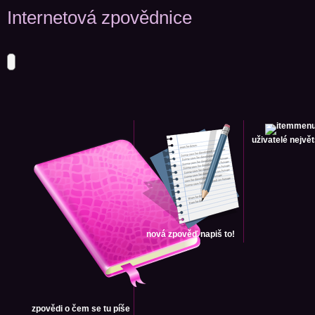
Internetová zpovědnice
uživatelé
největ
nová zpověď
napiš to!
zpovědi
o čem se tu píše