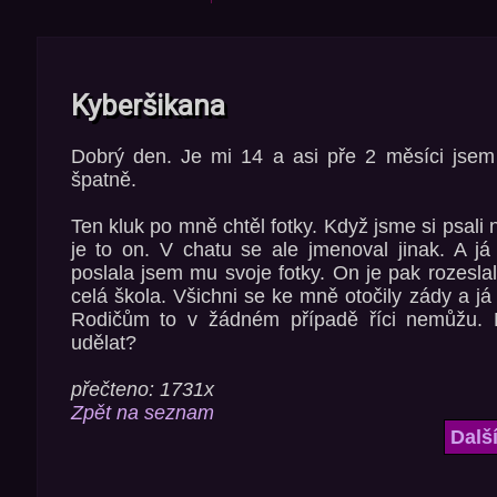
Kyberšikana
Dobrý den. Je mi 14 a asi pře 2 měsíci jsem 
špatně.
Ten kluk po mně chtěl fotky. Když jsme si psali n
je to on. V chatu se ale jmenoval jinak. A j
poslala jsem mu svoje fotky. On je pak rozesla
celá škola. Všichni se ke mně otočily zády a já
Rodičům to v žádném případě říci nemůžu. 
udělat?
přečteno: 1731x
Zpět na seznam
Dalš