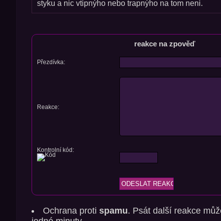
styku a nic vtipnýho nebo trapnýho na tom neni.
reakce na zpověď
Přezdívka:
Reakce:
Kontrolní kód:
Ochrana proti
spamu
. Psát další reakce můž
jedné minuty.