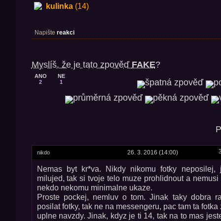
kulinka
(14)
Napište
reakci
Myslíš, že je tato zpověď
FAKE
?
ANO
NE
2
1
P
26. 3. 2016 (14:00)
nikdo
Nemas byt kr*va. Nikdy nikomu fotky neposilej, je
milujed, tak si tvoje telo muze prohlidnout a nemusi 
nekdo nekomu minimalne ukaze.
Proste pockej, nemluv o tom. Jinak taky dobra r
posilat fotky, tak ne na messengeru, pac tam ta fotka 
uplne navzdy. Jinak, kdyz je ti 14, tak na to mas jes