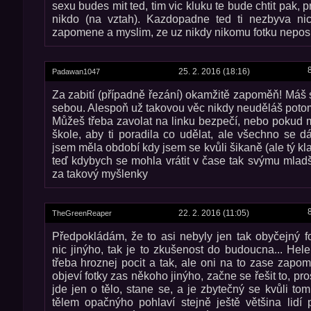
sexu budes mit ted, tim vic kluku te bude chtit pak,
nikdo (na vztah). Kazdopadne ted ti nezbyva ni
zapomene a myslim, ze uz nikdy nikomu fotku nepos
25. 2. 2016 (18:16)
Padawan1047
Za zabití (případně řezání) okamžitě zapoměň! Máš s
sebou. Alespoň už takovou věc nikdy neuděláš potom
Můžeš třeba zavolat na linku bezpečí, nebo pokud 
škole, aby ti poradila co udělat, ale všechno se dá
jsem měla období kdy jsem se kvůli šikaně (ale tý klas
teď kdybych se mohla vrátit v čase tak svýmu mlad
za takový myšlenky
22. 2. 2016 (11:05)
TheGreenReaper
Předpokládám, že to asi nebyly jen tak obyčejný f
nic jinýho, tak je to zkušenost do budoucna... Hele
třeba hroznej pocit a tak, ale oni na to zase zap
objeví fotky zas někoho jinýho, začne se řešit to, p
jde jen o tělo, stane se, a je zbytečný se kvůli to
tělem opačnýho pohlaví stejně ještě většina lidí 