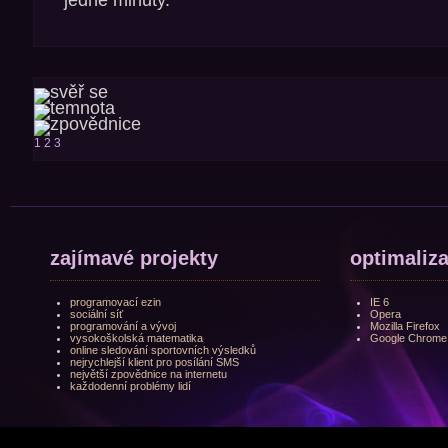
1
2
3
zajímavé projekty
optimaliz
programovací ezin
IE 6
sociální síť
Opera
programování a vývoj
Mozilla Firefox
vysokoškolská matematika
Google Chrome
online sledování sportovních výsledků
nejrychlejší klient pro posílání SMS
největší zpovědnice na internetu
každodenní problémy lidí