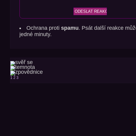
Ochrana proti
spamu
. Psát další reakce můž
jedné minuty.
1
2
3