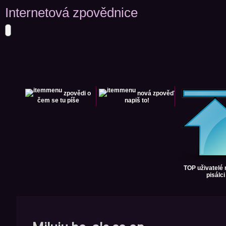
Internetová zpovědnice
zpovědi
o
nová zpověď
čem se tu píše
napiš to!
TOP uživatelé
pisálci