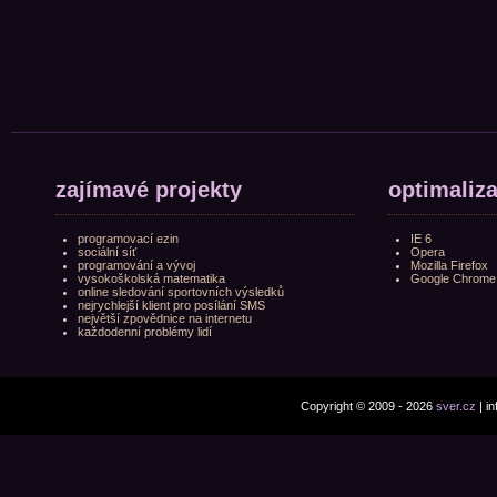
zajímavé projekty
optimaliz
programovací ezin
IE 6
sociální síť
Opera
programování a vývoj
Mozilla Firefox
vysokoškolská matematika
Google Chrome
online sledování sportovních výsledků
nejrychlejší klient pro posílání SMS
největší zpovědnice na internetu
každodenní problémy lidí
Copyright © 2009 - 2026
sver.cz
| i