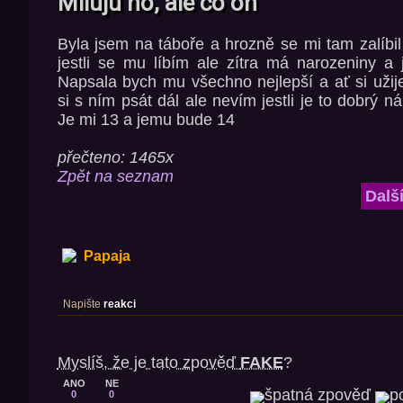
Miluju ho, ale co on
Byla jsem na táboře a hrozně se mi tam zalíbil
jestli se mu líbím ale zítra má narozeniny a
Napsala bych mu všechno nejlepší a ať si užije
si s ním psát dál ale nevím jestli je to dobrý n
Je mi 13 a jemu bude 14
přečteno: 1465x
Zpět na seznam
Dalš
Papaja
Napište
reakci
Myslíš, že je tato zpověď
FAKE
?
ANO
NE
0
0