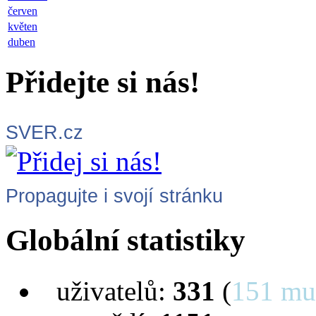
Posledních 12 měsíců
srpen
červenec
červen
květen
duben
Přidejte si nás!
SVER.cz
Propagujte i svojí stránku
Globální statistiky