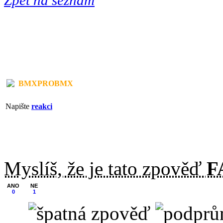
BMXPROBMX
Napište
reakci
Myslíš, že je tato zpověď
F
ANO
NE
0
1