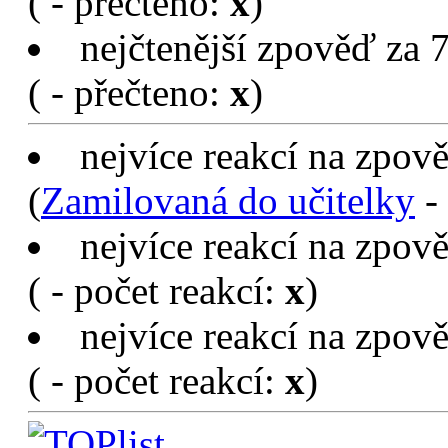
nejčtenější zpověď za 
(
- přečteno:
x
)
nejčtenější zpověď za 7
(
- přečteno:
x
)
nejvíce reakcí na zpov
(
Zamilovaná do učitelky
- 
nejvíce reakcí na zpov
(
- počet reakcí:
x
)
nejvíce reakcí na zpově
(
- počet reakcí:
x
)