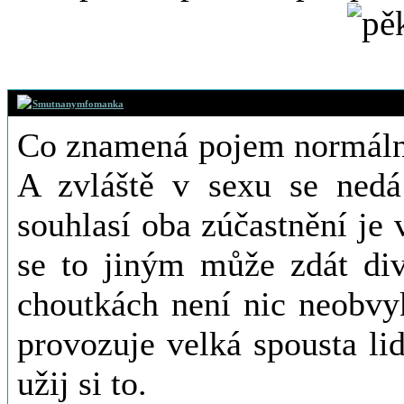
14. 1. 2020 (01
Smutnanymfomanka
Co znamená pojem normální
A zvláště v sexu se nedá
souhlasí oba zúčastnění je
se to jiným může zdát div
choutkách není nic neobvy
provozuje velká spousta li
užij si to.