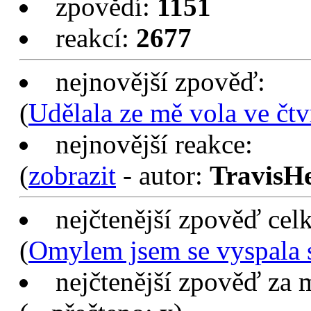
uživatelů:
331
(
151 mu
zpovědí:
1151
reakcí:
2677
nejnovější zpověď:
(
Udělala ze mě vola ve čtv
nejnovější reakce:
(
zobrazit
- autor:
TravisH
nejčtenější zpověď cel
(
Omylem jsem se vyspala 