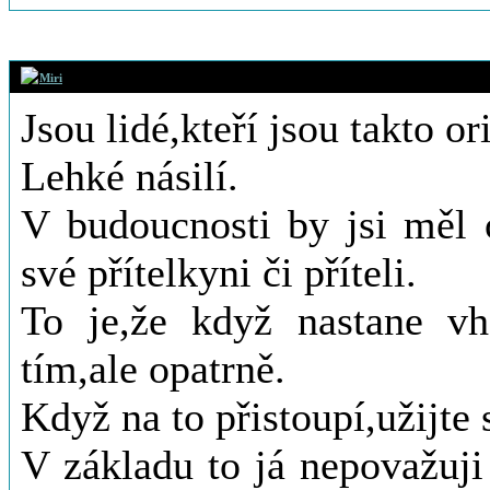
26. 8. 2016 (13
Miri
Jsou lidé,kteří jsou takto or
Lehké násilí.
V budoucnosti by jsi měl 
své přítelkyni či příteli.
To je,že když nastane vho
tím,ale opatrně.
Když na to přistoupí,užijte s
V základu to já nepovažuji