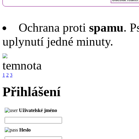
Ochrana proti
spamu
. P
uplynutí jedné minuty.
1
2
3
Přihlášení
Uživatelské jméno