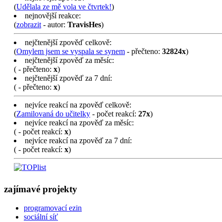
(
Udělala ze mě vola ve čtvrtek!
)
nejnovější reakce:
(
zobrazit
- autor:
TravisHes
)
nejčtenější zpověď celkově:
(
Omylem jsem se vyspala se synem
- přečteno:
32824x
)
nejčtenější zpověď za měsíc:
(
- přečteno:
x
)
nejčtenější zpověď za 7 dní:
(
- přečteno:
x
)
nejvíce reakcí na zpověď celkově:
(
Zamilovaná do učitelky
- počet reakcí:
27x
)
nejvíce reakcí na zpověď za měsíc:
(
- počet reakcí:
x
)
nejvíce reakcí na zpověď za 7 dní:
(
- počet reakcí:
x
)
zajímavé projekty
programovací ezin
sociální síť