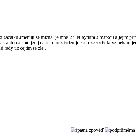
od zacatku Jmenuji se michal je mne 27 let bydlim s matkou a jejim pr
jonak a doma sme jen ja a ona prez tyden jde oto ze vzdy kdyz nekam 
 rady uz cejtim se zle..