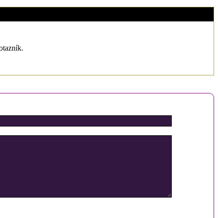
79.141.243.***
0
otazník.