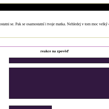
4. 5. 2017 (12:38)
statni se. Pak se osamostatní i tvoje matka. Nehledej v tom moc velký 
reakce na zpověď