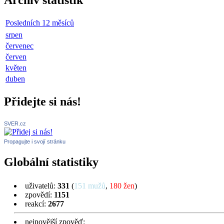
Archív statistik
Posledních 12 měsíců
srpen
červenec
červen
květen
duben
Přidejte si nás!
SVER.cz
Propagujte i svojí stránku
Globální statistiky
uživatelů:
331
(
151 mužů
,
180 žen
)
zpovědí:
1151
reakcí:
2677
nejnovější zpověď: