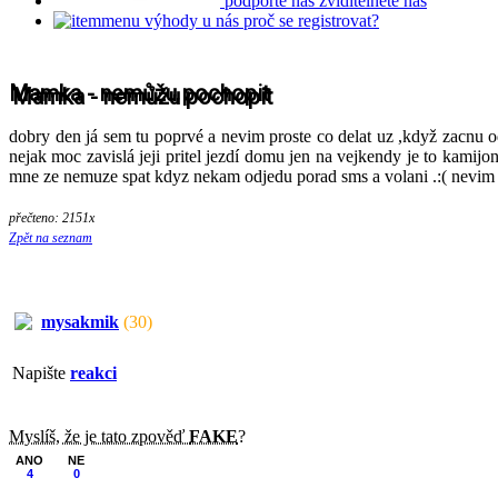
podpořte nás
zviditelněte nás
výhody u nás
proč se registrovat?
Mamka - nemůžu pochopit
dobry den já sem tu poprvé a nevim proste co delat uz ,když zacnu 
nejak moc zavislá jeji pritel jezdí domu jen na vejkendy je to kami
mne ze nemuze spat kdyz nekam odjedu porad sms a volani .:( nevim si
přečteno: 2151x
Zpět na seznam
mysakmik
(30)
Napište
reakci
Myslíš, že je tato zpověď
FAKE
?
ANO
NE
4
0