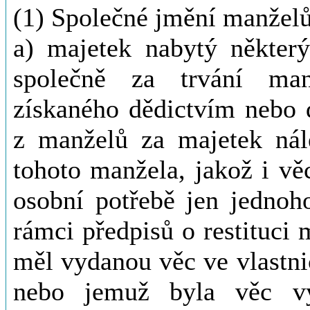
(1) Společné jmění manželů
a) majetek nabytý někte
společně za trvání man
získaného dědictvím nebo 
z manželů za majetek nále
tohoto manžela, jakož i vě
osobní potřebě jen jednoh
rámci předpisů o restituci
měl vydanou věc ve vlastni
nebo jemuž byla věc vy