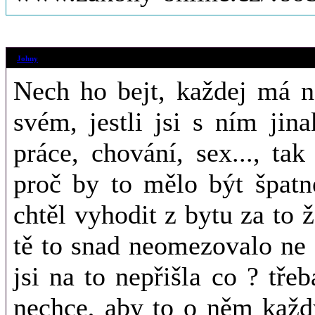
15. 1. 2013 (17
Johny
Nech ho bejt, každej má n
svém, jestli jsi s ním ji
práce, chování, sex..., ta
proč by to mělo být špatn
chtěl vyhodit z bytu za to 
tě to snad neomezovalo ne 
jsi na to nepřišla co ? tře
nechce, aby to o něm každ