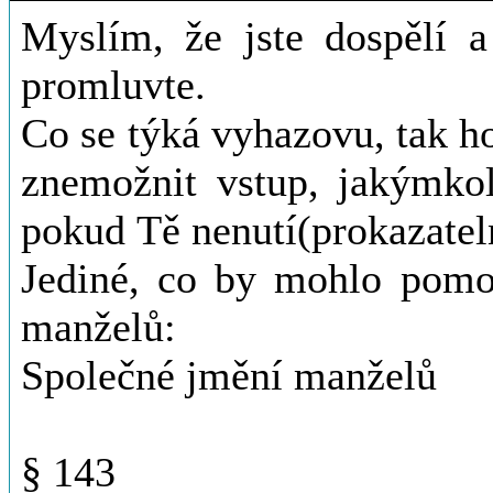
Myslím, že jste dospělí a
promluvte.
Co se týká vyhazovu, tak h
znemožnit vstup, jakýmko
pokud Tě nenutí(prokazateln
Jediné, co by mohlo pomo
manželů:
Společné jmění manželů
§ 143