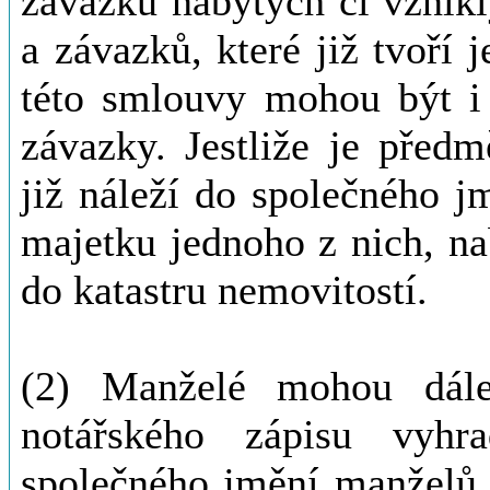
závazků nabytých či vznikl
a závazků, které již tvoří
této smlouvy mohou být i 
závazky. Jestliže je před
již náleží do společného 
majetku jednoho z nich, n
do katastru nemovitostí.
(2) Manželé mohou dál
notářského zápisu vyhr
společného jmění manželů 