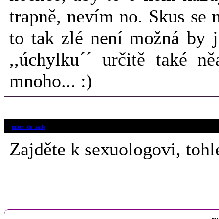
trapně, nevím no. Skus se 
to tak zlé není možná by j
,,úchylku´´ určitě také n
mnoho... :)
23. 12. 2012 (2
mistr_de_sade
Zajděte k sexuologovi, tohl
re