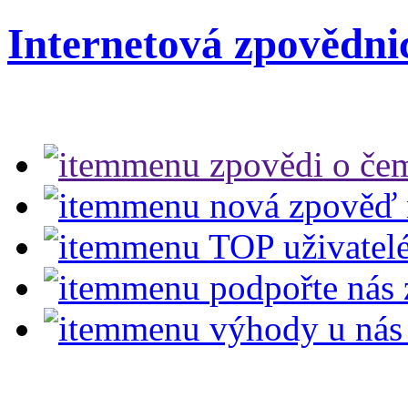
Internetová zpovědni
zpovědi
o čem
nová zpověď
TOP uživatel
podpořte nás
výhody u nás