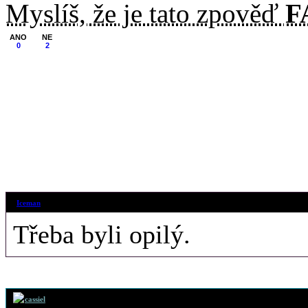
Myslíš, že je tato zpověď
F
ANO
NE
0
2
29. 12. 2015 (1
Iceman
Třeba byli opilý.
1. 12. 2013 (19
cassiel