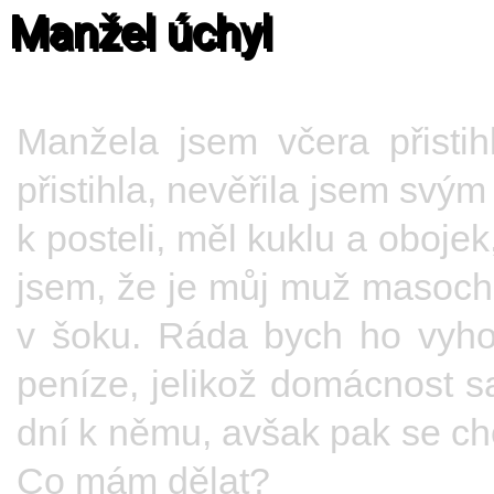
Manžel úchyl
Manžela jsem včera přisti
přistihla, nevěřila jsem svý
k posteli, měl kuklu a obojek,
jsem, že je můj muž masochi
v šoku. Ráda bych ho vyhod
peníze, jelikož domácnost 
dní k němu, avšak pak se chce
Co mám dělat?