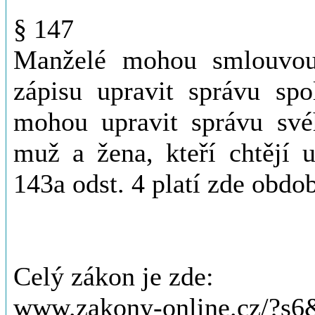
§ 147
Manželé mohou smlouvou
zápisu upravit správu spo
mohou upravit správu své
muž a žena, kteří chtějí 
143a odst. 4 platí zde obdo
Celý zákon je zde:
www.zakony-online.cz/?s6