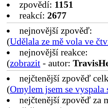
zpovědí:
1151
reakcí:
2677
nejnovější zpověď:
(
Udělala ze mě vola ve čtv
nejnovější reakce:
(
zobrazit
- autor:
TravisH
nejčtenější zpověď cel
(
Omylem jsem se vyspala 
nejčtenější zpověď za 