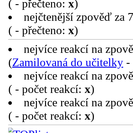
(
- přečteno:
x
)
nejčtenější zpověď za 7
(
- přečteno:
x
)
nejvíce reakcí na zpov
(
Zamilovaná do učitelky
- 
nejvíce reakcí na zpov
(
- počet reakcí:
x
)
nejvíce reakcí na zpově
(
- počet reakcí:
x
)